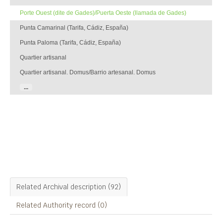
Porte Ouest (dite de Gades)/Puerta Oeste (llamada de Gades)
Punta Camarinal (Tarifa, Cádiz, España)
Punta Paloma (Tarifa, Cádiz, España)
Quartier artisanal
Quartier artisanal. Domus/Barrio artesanal. Domus
...
Filters
Porte Ouest (dite de Gades)/Puerta Oeste
(llamada de Gades)
Related Archival description (92)
Related Authority record (0)