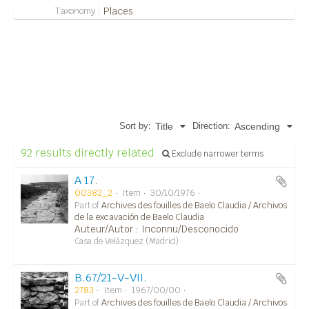
Taxonomy
Places
92 Archival description results for Porte
Ouest (dite de Gades)/Puerta Oeste
(llamada de Gades)
Sort by:
Direction:
Title
Ascending
92 results directly related
Exclude narrower terms
A 17.
00382_2
Item
30/10/1976
Part of
Archives des fouilles de Baelo Claudia / Archivos
de la excavación de Baelo Claudia
Auteur/Autor : Inconnu/Desconocido
Casa de Velázquez (Madrid)
B.67/21-V-VII.
2783
Item
1967/00/00
Part of
Archives des fouilles de Baelo Claudia / Archivos