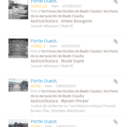
Porte Ouest.
00142_y3
Item
1973/10/00
Part of
Archives des fouilles de Baelo Claudia / Archivos
de la excavación de Baelo Claudia
Autrice/Autora : Ariane Bourgeois
Casa de Velázquez (Madrid)
Porte Ouest.
00184_2
Item
1973/10/00
Part of
Archives des fouilles de Baelo Claudia / Archivos
de la excavación de Baelo Claudia
Autrice/Autora : Nicole Dupré
Casa de Velázquez (Madrid)
Porte Ouest.
10198
Item
1983/03/00
Part of
Archives des fouilles de Baelo Claudia / Archivos
de la excavación de Baelo Claudia
Autrice/Autora : Myriam Fincker
Institut de recherche sur l’architecture antique (France).
Bureau (Pau, Pyrénées-Atlantiques)
Porte Ouest.
10199
Item
1983/03/00