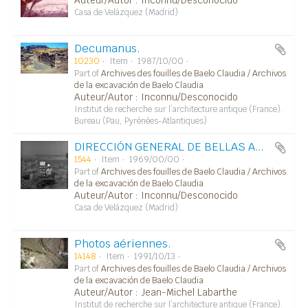
Auteur/Autor : Inconnu/Desconocido
Casa de Velázquez (Madrid)
Decumanus.
10230
Item
1987/10/00
Part of
Archives des fouilles de Baelo Claudia / Archivos
de la excavación de Baelo Claudia
Auteur/Autor : Inconnu/Desconocido
Institut de recherche sur l’architecture antique (France).
Bureau (Pau, Pyrénées-Atlantiques)
DIRECCIÓN GENERAL DE BELLAS ARTES/CASA DE VELÁZQUEZ/EXCAVACIONES ARQUEOLÓGICAS/PROHIBIDO EL PASO.
1544
Item
1969/00/00
Part of
Archives des fouilles de Baelo Claudia / Archivos
de la excavación de Baelo Claudia
Auteur/Autor : Inconnu/Desconocido
Casa de Velázquez (Madrid)
Photos aériennes.
14148
Item
1991/10/13
Part of
Archives des fouilles de Baelo Claudia / Archivos
de la excavación de Baelo Claudia
Auteur/Autor : Jean-Michel Labarthe
Institut de recherche sur l’architecture antique (France).