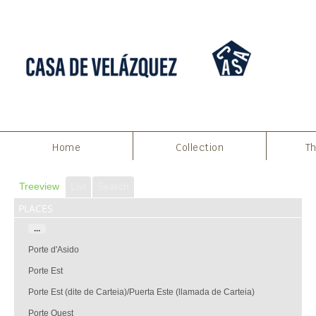
Home
Collection
Th
Treeview
List
Search
places
...
Porte d'Asido
Porte Est
Porte Est (dite de Carteia)/Puerta Este (llamada de Carteia)
Porte Ouest