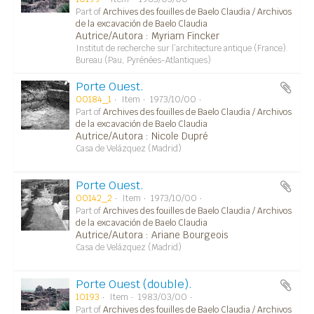
Part of
Archives des fouilles de Baelo Claudia / Archivos
de la excavación de Baelo Claudia
Autrice/Autora : Myriam Fincker
Institut de recherche sur l’architecture antique (France).
Bureau (Pau, Pyrénées-Atlantiques)
Porte Ouest.
00184_1
Item
1973/10/00
Part of
Archives des fouilles de Baelo Claudia / Archivos
de la excavación de Baelo Claudia
Autrice/Autora : Nicole Dupré
Casa de Velázquez (Madrid)
Porte Ouest.
00142_2
Item
1973/10/00
Part of
Archives des fouilles de Baelo Claudia / Archivos
de la excavación de Baelo Claudia
Autrice/Autora : Ariane Bourgeois
Casa de Velázquez (Madrid)
Porte Ouest (double).
10193
Item
1983/03/00
Part of
Archives des fouilles de Baelo Claudia / Archivos