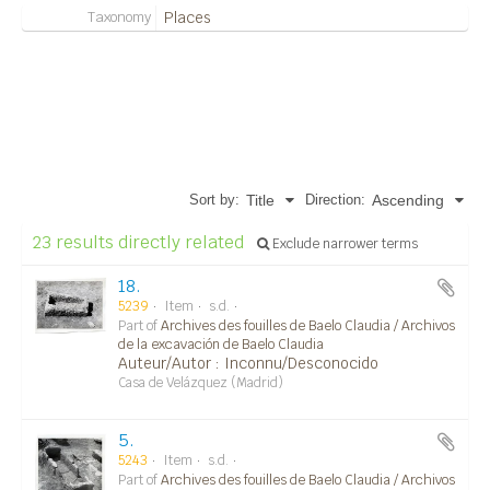
Taxonomy
Places
23 Archival description results for
Nécropole non identifiée/Necrópolis sin
identificar
Sort by:
Direction:
Title
Ascending
23 results directly related
Exclude narrower terms
18.
5239
Item
s.d.
Part of
Archives des fouilles de Baelo Claudia / Archivos
de la excavación de Baelo Claudia
Auteur/Autor : Inconnu/Desconocido
Casa de Velázquez (Madrid)
5.
5243
Item
s.d.
Part of
Archives des fouilles de Baelo Claudia / Archivos