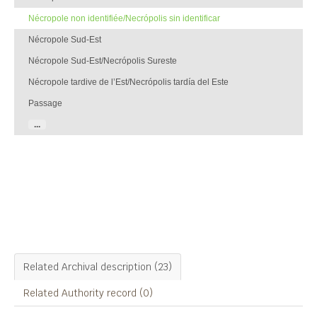
Nécropole non identifiée/Necrópolis sin identificar
Nécropole Sud-Est
Nécropole Sud-Est/Necrópolis Sureste
Nécropole tardive de l’Est/Necrópolis tardía del Este
Passage
...
Filters
Nécropole non identifiée/Necrópolis sin
identificar
Related Archival description (23)
Related Authority record (0)