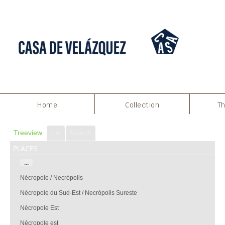
Home
Collection
Th
Treeview
List
Search
places
...
Nécropole / Necrópolis
Nécropole du Sud-Est / Necrópolis Sureste
Nécropole Est
Nécropole est