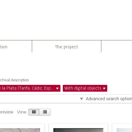
tion
The project
howing 83 results
chival description
Sierra de la Plata (Tarifa, Cádiz, España)
With digital objects
Advanced search optio
preview
View: