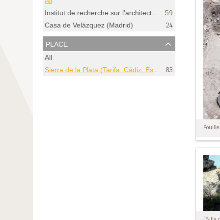
All
Institut de recherche sur l’architecture antique (France). Bureau (Pau, Pyrénées-Atlantiques)
59
24
Casa de Velázquez (Madrid)
place
All
Sierra de la Plata (Tarifa, Cádiz, España)
83
Fouille
[Silla 