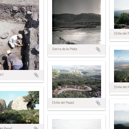
[Silla del 
Sierra de la Plata
 67.
[Silla del 
[Silla del Papa].
del Papa].