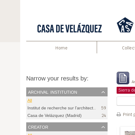
Home
Collec
S
Narrow your results by:
Ar
archival institution
All
Institut de recherche sur l’architecture antique (France). Bureau (Pau, Pyrénées-Atlantiques)
59
Print 
24
Casa de Velázquez (Madrid)
creator