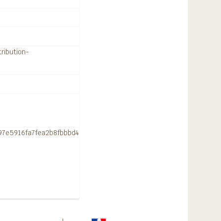
ribution-
pu/97e5916fa7fea2b8fbbbd48d2f9d4619228969de/full/full/0/default.jpg
a la publicación de la excavación
 las campañas de excavaciones