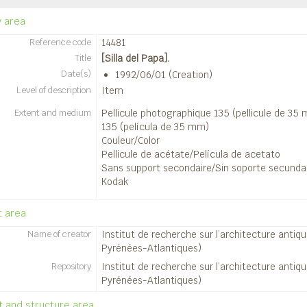
14742 - Silla del Papa.
y area
14743 - Silla del Papa.
Reference code
14481
14744 - Silla del Papa.
Title
[Silla del Papa].
14747 - Silla del Papa.
Date(s)
1992/06/01 (Creation)
14748 - Silla del Papa.
Level of description
Item
14749 - Silla del Papa.
Extent and medium
14750 - Silla del Papa.
Pellicule photographique 135 (pellicule de 35
135 (película de 35 mm)
14751 - Silla del Papa.
Couleur/Color
14753 - Silla del Papa.
Pellicule de acétate/Película de acetato
14754 - Silla del Papa.
Sans support secondaire/Sin soporte secunda
14755 - Silla del Papa.
Kodak
14756 - Silla del Papa.
14757 - Silla del Papa.
t area
1141 - Silla del Papa.
Name of creator
Institut de recherche sur l’architecture antiq
1142 - Silla del Papa.
Pyrénées-Atlantiques)
1143 - Silla del Papa.
Repository
Institut de recherche sur l’architecture antiq
1144 - Silla del Papa.
Pyrénées-Atlantiques)
1159 - Silla del Papa.
 and structure area