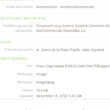
1160 - Silla del Papa.
Scope and content
Auteur/Autor : inconnu/desconocido.
1161 - Silla del Papa.
1162 - Silla del Papa.
ons of access and use area
1163 - Silla del Papa.
1164 - Silla del Papa.
Conditions governing
Document sous licence Creative Commons Att
reproduction
1165 - Silla del Papa.
NonCommercial-ShareAlike 4.0.
1166 - Silla del Papa.
 points
1176 - Silla del Papa.
1177 - Silla del Papa.
Place access points
Sierra de la Plata (Tarifa, Cádiz, España)
1179 - Silla del Papa.
 object metadata
02 - Tirages photographiques / Positivados
03 - Diapositives / Diapositivas
URL
https://api.nakala.fr/iiif/10.34847/nkl.7fdbqq
02 - Du terrain à la publication des fouilles / Desde el terreno hast
Media type
Image
03 - L'organisation des campagnes de fouilles / Organización de
Mime-type
image/jpeg
Filesize
76.4 KiB
Uploaded
December 15, 2022 5:07 AM