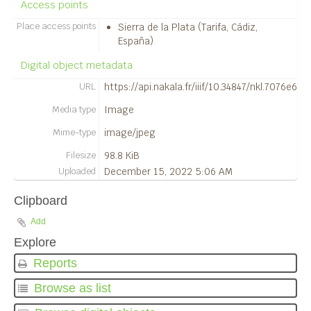
Access points
14741 - Silla del Papa.
Place access points
Sierra de la Plata (Tarifa, Cádiz,
14742 - Silla del Papa.
España)
14743 - Silla del Papa.
14744 - Silla del Papa.
Digital object metadata
14747 - Silla del Papa.
URL
https://api.nakala.fr/iiif/10.34847/nkl.7076e
14748 - Silla del Papa.
Media type
Image
14749 - Silla del Papa.
14750 - Silla del Papa.
Mime-type
image/jpeg
14751 - Silla del Papa.
Filesize
98.8 KiB
14753 - Silla del Papa.
Uploaded
December 15, 2022 5:06 AM
14754 - Silla del Papa.
14755 - Silla del Papa.
Clipboard
14756 - Silla del Papa.
Add
14757 - Silla del Papa.
Explore
1141 - Silla del Papa.
Reports
1142 - Silla del Papa.
1143 - Silla del Papa.
Browse as list
1144 - Silla del Papa.