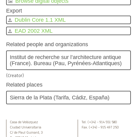
Browse digital objects
1159 - Silla del Papa.
1160 - Silla del Papa.
Export
1161 - Silla del Papa.
Dublin Core 1.1 XML
1162 - Silla del Papa.
1163 - Silla del Papa.
EAD 2002 XML
1164 - Silla del Papa.
Related people and organizations
1165 - Silla del Papa.
1166 - Silla del Papa.
Institut de recherche sur l’architecture antique
1176 - Silla del Papa.
(France). Bureau (Pau, Pyrénées-Atlantiques)
1177 - Silla del Papa.
1179 - Silla del Papa.
(Creator)
02 - Tirages photographiques / Positivados
Related places
03 - Diapositives / Diapositivas
02 - Du terrain à la publication des fouilles / Desde el terreno hasta la publicación de la excavación
Sierra de la Plata (Tarifa, Cádiz, España)
03 - L'organisation des campagnes de fouilles / Organización de las campañas de excavaciones
Casa de Velázquez
Tel. (+34) - 914 551 580
Ciudad Universitaria
Fax. (+34) - 915 497 250
C/ de Paul Guinard, 3