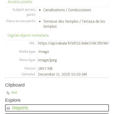
Access points
Subject access
Canalisations / Conducciones
points
Place access points
Terrasse des temples / Terraza de los
templos
Digital object metadata
URL
https://api.nakala.fr/iiif/10.34847/nkl.2f678
Media type
Image
Mime-type
image/jpeg
Filesize
189.7 KiB
Uploaded
December 11, 2025 10:02 AM
Clipboard
Add
Explore
Reports