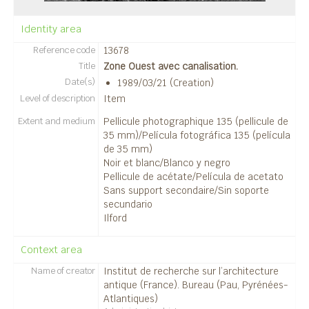
05 - Vues aériennes / Vistas aéreas
03 - Plans/Planos
Identity area
02 - Documents graphiques / Documentos gráficos
Reference code
13678
02 - Le matériel archéologique / El material arqueológico
Title
Zone Ouest avec canalisation.
24 - Théâtre / Teatro
Date(s)
1989/03/21 (Creation)
25 - Thermes urbains / Termas urbanas
Level of description
Item
03 - L'organisation des campagnes de fouilles / Organización de las campañas de excavaciones
Extent and medium
Pellicule photographique 135 (pellicule de
35 mm)/Película fotográfica 135 (película
de 35 mm)
Noir et blanc/Blanco y negro
Pellicule de acétate/Película de acetato
Sans support secondaire/Sin soporte
secundario
Ilford
Context area
Name of creator
Institut de recherche sur l’architecture
antique (France). Bureau (Pau, Pyrénées-
Atlantiques)