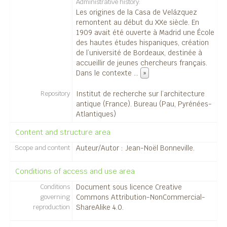
Administrative history
Les origines de la Casa de Velázquez
remontent au début du XXe siècle. En
1909 avait été ouverte à Madrid une École
des hautes études hispaniques, création
de l’université de Bordeaux, destinée à
accueillir de jeunes chercheurs français.
Dans le contexte
...
»
Repository
Institut de recherche sur l’architecture
antique (France). Bureau (Pau, Pyrénées-
Atlantiques)
Content and structure area
Scope and content
Auteur/Autor : Jean-Noël Bonneville.
Conditions of access and use area
Conditions
Document sous licence Creative
governing
Commons Attribution-NonCommercial-
reproduction
ShareAlike 4.0.