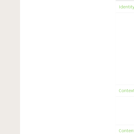
Identit
Contex
Content