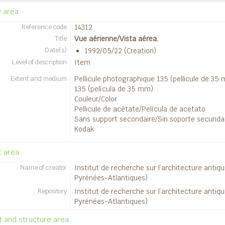
14397 - [Silla del Papa].
y area
14398 - [Silla del Papa].
Reference code
14312
14399 - [Silla del Papa].
Title
Vue aérienne/Vista aérea.
14400 - [Silla del Papa].
Date(s)
1992/05/22 (Creation)
14401 - [Silla del Papa].
Level of description
Item
14402 - [Silla del Papa].
Extent and medium
Pellicule photographique 135 (pellicule de 35
14403 - [Silla del Papa].
135 (película de 35 mm)
14404 - [Silla del Papa].
Couleur/Color
14405 - [Silla del Papa].
Pellicule de acétate/Película de acetato
14406 - [Silla del Papa].
Sans support secondaire/Sin soporte secunda
Kodak
14407 - [Silla del Papa].
14408 - [Silla del Papa].
t area
14409 - [Silla del Papa].
14410 - [Silla del Papa].
Name of creator
Institut de recherche sur l’architecture antiq
Pyrénées-Atlantiques)
14411 - [Silla del Papa].
Repository
14412 - [Silla del Papa].
Institut de recherche sur l’architecture antiq
Pyrénées-Atlantiques)
14413 - [Silla del Papa].
14414 - [Silla del Papa].
 and structure area