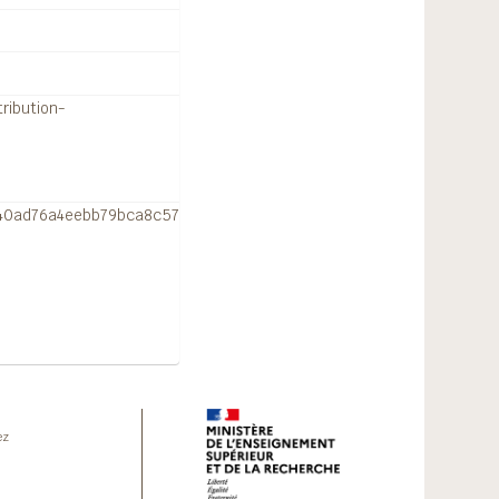
ribution-
lf/640ad76a4eebb79bca8c57cc01c9fe10b3c91167/full/full/0/default.jpg
ez