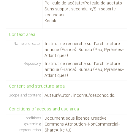
Pellicule de acétate/Película de acetato
14324 - Vue aérienne/Vista aérea.
Sans support secondaire/Sin soporte
14325 - Vue aérienne/Vista aérea.
secundario
14326 - Vue aérienne/Vista aérea.
Kodak
14327 - Vue aérienne/Vista aérea.
14328 - Vue aérienne/Vista aérea.
Context area
14329 - Vue aérienne/Vista aérea.
Name of creator
Institut de recherche sur l’architecture
14341 - Vue aérienne/Vista aérea.
antique (France). Bureau (Pau, Pyrénées-
14342 - Vue aérienne/Vista aérea.
Atlantiques)
14343 - Vue aérienne/Vista aérea.
Repository
Institut de recherche sur l’architecture
14344 - Vue aérienne/Vista aérea.
antique (France). Bureau (Pau, Pyrénées-
14345 - Vue aérienne/Vista aérea.
Atlantiques)
14351 - Vue aérienne/Vista aérea.
Content and structure area
14377 - Vue aérienne/Vista aérea.
Scope and content
Auteur/Autor : inconnu/desconocido.
14380 - Vue aérienne/Vista aérea.
14395 - [Silla del Papa].
Conditions of access and use area
14396 - [Silla del Papa].
14397 - [Silla del Papa].
Conditions
Document sous licence Creative
governing
Commons Attribution-NonCommercial-
14398 - [Silla del Papa].
reproduction
ShareAlike 4.0.
14399 - [Silla del Papa].