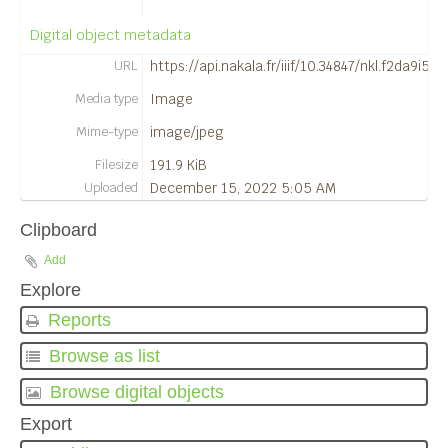
14400 - [Silla del Papa].
Digital object metadata
14401 - [Silla del Papa].
URL
https://api.nakala.fr/iiif/10.34847/nkl.f2da9
14402 - [Silla del Papa].
14403 - [Silla del Papa].
Media type
Image
14404 - [Silla del Papa].
Mime-type
image/jpeg
14405 - [Silla del Papa].
14406 - [Silla del Papa].
Filesize
191.9 KiB
14407 - [Silla del Papa].
Uploaded
December 15, 2022 5:05 AM
14408 - [Silla del Papa].
Clipboard
14409 - [Silla del Papa].
14410 - [Silla del Papa].
Add
14411 - [Silla del Papa].
Explore
14412 - [Silla del Papa].
Reports
14413 - [Silla del Papa].
14414 - [Silla del Papa].
Browse as list
14458 - [Silla del Papa].
Browse digital objects
14459 - [Silla del Papa].
Export
14460 - [Silla del Papa].