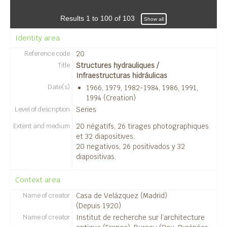
Results 1 to 100 of 103
Show all
Identity area
Reference code
20
Title
Structures hydrauliques /
Infraestructuras hidráulicas
Date(s)
1966, 1979, 1982-1984, 1986, 1991,
1994 (Creation)
Level of description
Series
Extent and medium
20 négatifs, 26 tirages photographiques
et 32 diapositives.
20 negativos, 26 positivados y 32
diapositivas.
Context area
Name of creator
Casa de Velázquez (Madrid)
(Depuis 1920)
Name of creator
Institut de recherche sur l’architecture