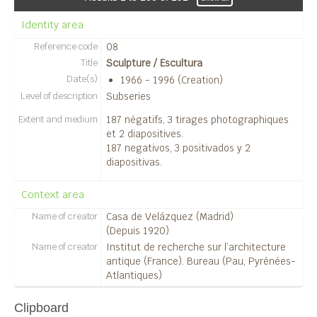
Identity area
Reference code
08
Title
Sculpture / Escultura
Date(s)
1966 - 1996 (Creation)
Level of description
Subseries
Extent and medium
187 négatifs, 3 tirages photographiques
et 2 diapositives.
187 negativos, 3 positivados y 2
diapositivas.
Context area
Name of creator
Casa de Velázquez (Madrid)
(Depuis 1920)
Name of creator
Institut de recherche sur l’architecture
antique (France). Bureau (Pau, Pyrénées-
Atlantiques)
Clipboard