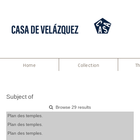
Home
Collection
Th
Subject of
Browse 29 results
Plan des temples.
Plan des temples.
Plan des temples.