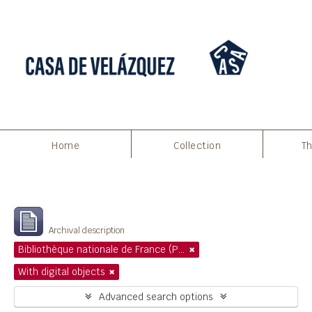
Home
Collection
Th
Filters
Showing 1 results
Archival description
Bibliothèque nationale de France (Paris)
With digital objects
Advanced search options