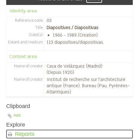
10625 - Temple B.
Identity area
10627 - Drain Est.
Reference code
03
10629 - Temple B.
Title
Diapositives / Diapositivas
10630 - Temple C.
Date(s)
1966 - 1989 (Creation)
10632 - Temple C.
Extent and medium
113 diapositives/diapositivas.
10633 - Temple B.
10634 - Temple B.
Context area
10635 - Temple B.
10636 - Temple B.
Name of creator
Casa de Velázquez (Madrid)
(Depuis 1920)
10637 - Temple B.
Name of creator
Institut de recherche sur l’architecture
10638 - Temple C.
antique (France). Bureau (Pau, Pyrénées-
10639 - Temple C.
Atlantiques)
10640 - Temple B.
10642 - Drain Est.
Clipboard
10644 - Temple A, cella angle SE.
Add
10628 - Temple A.
Explore
10641 - Mur tombé du Temple A.
10551 - Mur effondré du temple A.
Reports