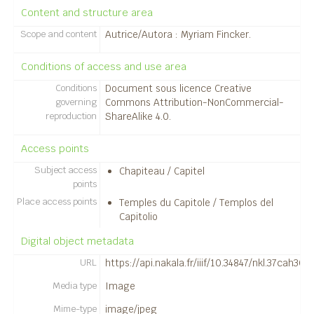
Content and structure area
14082 - Chapiteau/Capitel.
02 - Diapositives / Diapositivas
Scope and content
Autrice/Autora : Myriam Fincker.
02 - Reliefs/Relieves
03 - Épigraphie/Epigrafía
Conditions of access and use area
04 - Céramique / Cerámica ; Métallerie / Metalistería
Conditions
Document sous licence Creative
02 - Documents graphiques / Documentos gráficos
governing
Commons Attribution-NonCommercial-
03 - Préparation des publications / Preparación de publicaciones
reproduction
ShareAlike 4.0.
23 - Terrasse des temples / Terraza de los templos
24 - Théâtre / Teatro
Access points
25 - Thermes urbains / Termas urbanas
Subject access
Chapiteau / Capitel
03 - L'organisation des campagnes de fouilles / Organización de las campañas de excavaciones
points
Place access points
Temples du Capitole / Templos del
Capitolio
Digital object metadata
URL
https://api.nakala.fr/iiif/10.34847/nkl.37cah
Media type
Image
Mime-type
image/jpeg