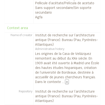
13388 - Temples.
Pellicule d’acétate/Película de acetato
Sans support secondaire/Sin soporte
13389 - Temples.
secundario
13390 - Temples. 2079
Agfa
13391 - Chapiteau/Capitel. 2125.
13392 - Chapiteau/Capitel.
Context area
13393 - Chapiteau/Capitel.
Name of creator
Institut de recherche sur l’architecture
13394 - Temples.
antique (France). Bureau (Pau, Pyrénées-
13395 - Temples.
Atlantiques)
13396 - Temples.
Administrative history
13397 - Temples. 2120.
Les origines de la Casa de Velázquez
remontent au début du XXe siècle. En
13398 - Temples.
1909 avait été ouverte à Madrid une École
13399 - Temples.
des hautes études hispaniques, création
13400 - Temples.
de l’université de Bordeaux, destinée à
14076 - Chapiteau/Capitel.
accueillir de jeunes chercheurs français.
14077 - Chapiteau/Capitel.
Dans le contexte
...
»
14078 - Chapiteau/Capitel.
Repository
Institut de recherche sur l’architecture
14079 - Chapiteau/Capitel.
antique (France). Bureau (Pau, Pyrénées-
14080 - Chapiteau/Capitel.
Atlantiques)
14081 - Chapiteau/Capitel.