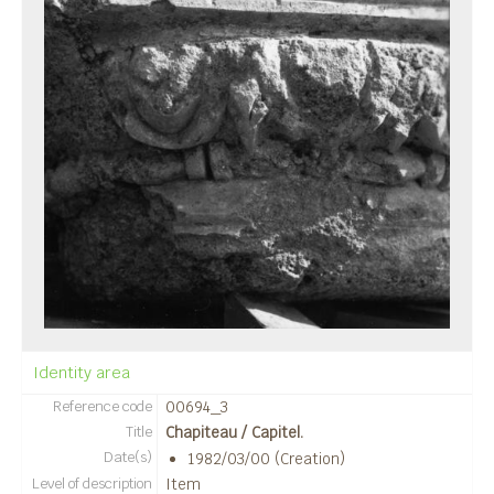
15 - Salle des archives (Tabularium) / Sala de los archivos (Tabularium)
16 - Salle des magistrats (Schola) / Sala de los magistrados (Schola)
17 - Salle de vote / Sala de votación
18 - Salle D / Sala D
19 - Sanctuaire d’Isis / Santuario de Isis
20 - Structures hydrauliques / Infraestructuras hidráulicas
21 - Tabernae (boutiques / tiendas)
22 - Temples du Capitole / Templos del Capitolio
23 - Terrasse des temples / Terraza de los templos
24 - Théâtre / Teatro
25 - Thermes urbains / Termas urbanas
03 - L'organisation des campagnes de fouilles / Organización de las campañas de excavaciones
Identity area
Reference code
00694_3
Title
Chapiteau / Capitel.
Date(s)
1982/03/00 (Creation)
Level of description
Item