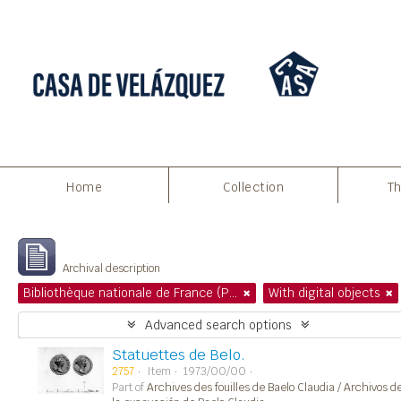
Print preview
Close
Home
Collection
Th
Showing 1 results
Archival description
Bibliothèque nationale de France (Paris)
With digital objects
Advanced search options
Statuettes de Belo.
2757
Item
1973/00/00
Part of
Archives des fouilles de Baelo Claudia / Archivos d