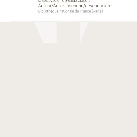
la excavación de Baelo Claudia
Auteur/Autor : inconnu/desconocido.
Bibliothèque nationale de France (Paris)