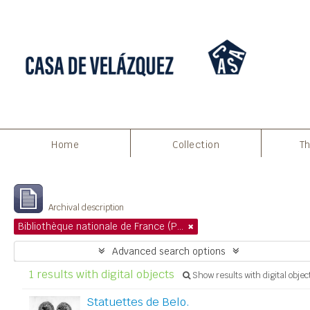
Print preview
Close
Home
Collection
Th
Showing 1 results
Archival description
Bibliothèque nationale de France (Paris)
Advanced search options
1 results with digital objects
Show results with digital objec
Statuettes de Belo.