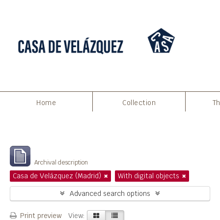
Home
Collection
Th
Filters
Showing 4 results
Archival description
Casa de Velázquez (Madrid)
With digital objects
Advanced search options
Print preview
View: