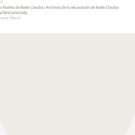
00
 fouilles de Baelo Claudia / Archivos de la excavación de Baelo Claudia
u/desconocido.
rance (Paris)