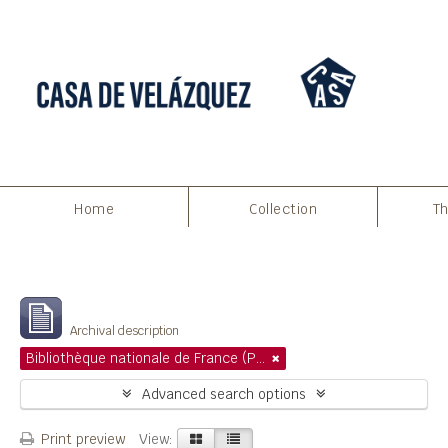
Home
Collection
Th
Filters
Showing 1 results
Archival description
Bibliothèque nationale de France (Paris)
Advanced search options
Print preview
View: