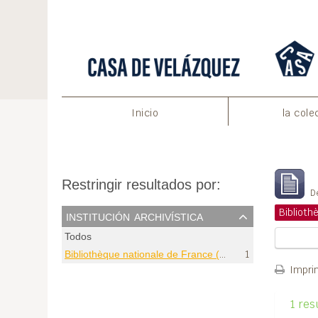
Inicio
la cole
M
Restringir resultados por:
De
institución archivística
Todos
Bibliothèque nationale de France (Paris)
1
Imprim
1 res