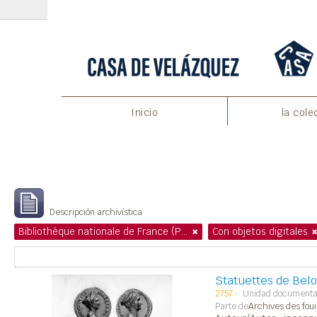
Inicio
la cole
Mostrando 1 resultados
Descripción archivística
Bibliothèque nationale de France (Paris)
Con objetos digitales
Statuettes de Belo
2757
Unidad documenta
Parte de
Archives des foui