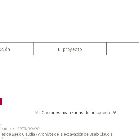
Imprimir vista previa
cción
El proyecto
Opciones avanzadas de búsqueda
.
l simple
1973/00/00
lles de Baelo Claudia / Archivos de la excavación de Baelo Claudia