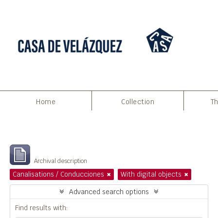
Home
Collection
Th
Filters
Showing 20 results
Archival description
Canalisations / Conducciones
With digital objects
Advanced search options
Find results with: