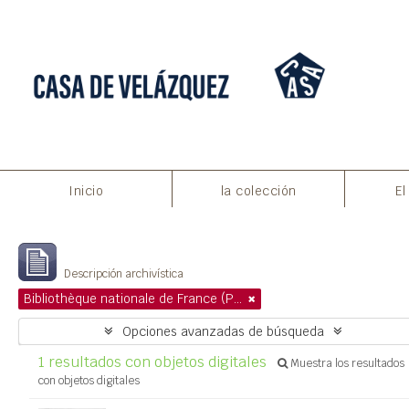
Imprimir vista previa
Cerrar
Inicio
la colección
El
Mostrando 1 resultados
Descripción archivística
Bibliothèque nationale de France (Paris)
Opciones avanzadas de búsqueda
1 resultados con objetos digitales
Muestra los resultados
con objetos digitales