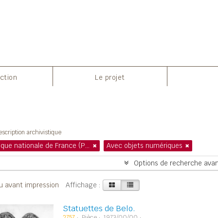
ection
Le projet
ffichage de 1 résultats
scription archivistique
Bibliothèque nationale de France (Paris)
Avec objets numériques
Options de recherche ava
 avant impression
Affichage :
Statuettes de Belo.
2757
Pièce
1973/00/00