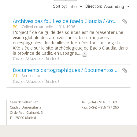
Sort by:
Direction:
Title
Ascending
Archives des fouilles de Baelo Claudia / Archivos de la excavación de Baelo Claudia
BC
Collection virtuelle
1914-1996
L'objectif de ce guide des sources est de présenter une
vision globale des archives, aussi bien françaises
qu’espagnoles, des fouilles effectuées tout au long du
XXe siècle sur le site archéologique de Baelo Claudia, dans
la province de Cadix, en Espagne.
...
»
Casa de Velázquez (Madrid)
Documents cartographiques / Documentos cartográficos
01
Series
s.d.
Casa de Velázquez (Madrid)
Casa de Velázquez
Tel. (+34) - 914 551 580
Ciudad Universitaria
Fax. (+34) - 915 497 250
C/ de Paul Guinard, 3
E - 28040 Madrid