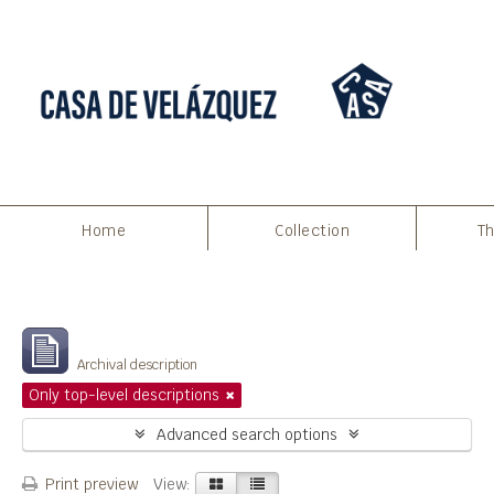
Home
Collection
Th
Filters
Showing 2 results
Archival description
Only top-level descriptions
Advanced search options
Print preview
View: