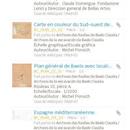
Auteur/Autor : Claude Domergue, Fondazione
Lerici y Direccion general de Bellas Artes.
Casa de Velázquez (Madrid)
Carte en couleur du Sud-ouest de l'Espagne méditerranéenne.
BC_PLAN_10_02
Pièce
s.d.
Fait partie de
Archives des fouilles de Baelo Claudia /
Archivos de la excavación de Baelo Claudia
Échelle graphique/Escala gráfica
Auteur/Autor : Michel Ponsich.
Casa de Velázquez (Madrid)
Plan général de Baelo avec localisation des bâtiments.
BC_PLAN_10_01
Pièce
s.d.
Fait partie de
Archives des fouilles de Baelo Claudia /
Archivos de la excavación de Baelo Claudia
Rouleau 10, pièce A.
Echelle/Escala : 1/1000
Auteur/Autor : Michel Ponsich
Casa de Velázquez (Madrid)
Espagne méditerranéenne.
BC_PLAN_09_02
Pièce
s.d.
Fait partie de
Archives des fouilles de Baelo Claudia /
Archivos de la excavación de Baelo Claudia