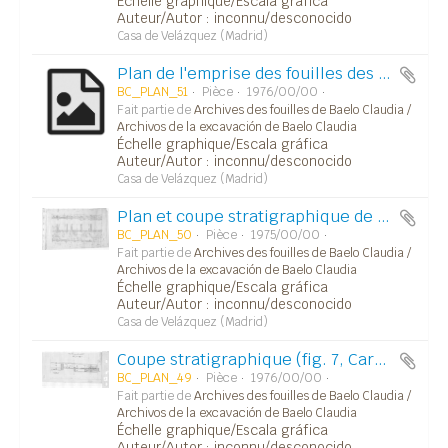
Échelle graphique/Escala gráfica
Auteur/Autor : inconnu/desconocido
Casa de Velázquez (Madrid)
Plan de l'emprise des fouilles des campagnes de 1975 et 1976 l'ouest de la place de forum.
BC_PLAN_51
Pièce
1976/00/00
Fait partie de
Archives des fouilles de Baelo Claudia /
Archivos de la excavación de Baelo Claudia
Échelle graphique/Escala gráfica
Auteur/Autor : inconnu/desconocido
Casa de Velázquez (Madrid)
Plan et coupe stratigraphique de la zone entre la place du forum (à l'ouest) et trois bâtiment (Curie, Tabularium, Salle des votes) (Carpeta 21).
BC_PLAN_50
Pièce
1975/00/00
Fait partie de
Archives des fouilles de Baelo Claudia /
Archivos de la excavación de Baelo Claudia
Échelle graphique/Escala gráfica
Auteur/Autor : inconnu/desconocido
Casa de Velázquez (Madrid)
Coupe stratigraphique (fig. 7, Carp. 18).
BC_PLAN_49
Pièce
1976/00/00
Fait partie de
Archives des fouilles de Baelo Claudia /
Archivos de la excavación de Baelo Claudia
Échelle graphique/Escala gráfica
Auteur/Autor : inconnu/desconocido