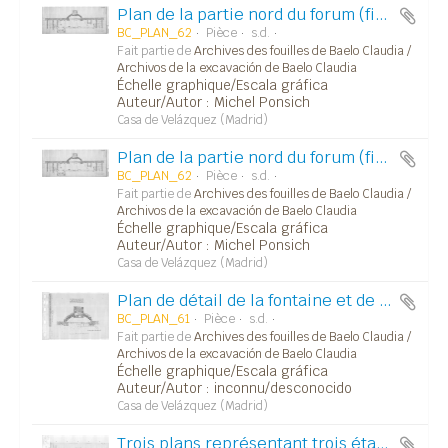
Plan de la partie nord du forum (fig.6).
BC_PLAN_62
Pièce
s.d.
Fait partie de
Archives des fouilles de Baelo Claudia /
Archivos de la excavación de Baelo Claudia
Échelle graphique/Escala gráfica
Auteur/Autor : Michel Ponsich
Casa de Velázquez (Madrid)
Plan de la partie nord du forum (fig.6).
BC_PLAN_62
Pièce
s.d.
Fait partie de
Archives des fouilles de Baelo Claudia /
Archivos de la excavación de Baelo Claudia
Échelle graphique/Escala gráfica
Auteur/Autor : Michel Ponsich
Casa de Velázquez (Madrid)
Plan de détail de la fontaine et de l'autel au nord de la place du forum
BC_PLAN_61
Pièce
s.d.
Fait partie de
Archives des fouilles de Baelo Claudia /
Archivos de la excavación de Baelo Claudia
Échelle graphique/Escala gráfica
Auteur/Autor : inconnu/desconocido
Casa de Velázquez (Madrid)
Trois plans représentant trois états successifs de la partie nord de la place du forum (fig. 3, 4, 5).