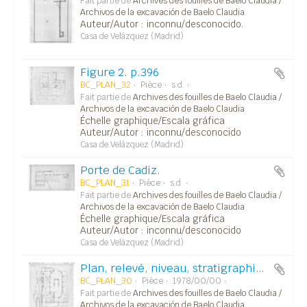
Fait partie de
Archives des fouilles de Baelo Claudia /
Archivos de la excavación de Baelo Claudia
Auteur/Autor : inconnu/desconocido.
Casa de Velázquez (Madrid)
Figure 2. p.396
BC_PLAN_32
Pièce
s.d.
Fait partie de
Archives des fouilles de Baelo Claudia /
Archivos de la excavación de Baelo Claudia
Échelle graphique/Escala gráfica
Auteur/Autor : inconnu/desconocido
Casa de Velázquez (Madrid)
Porte de Cadiz.
BC_PLAN_31
Pièce
s.d.
Fait partie de
Archives des fouilles de Baelo Claudia /
Archivos de la excavación de Baelo Claudia
Échelle graphique/Escala gráfica
Auteur/Autor : inconnu/desconocido
Casa de Velázquez (Madrid)
Plan, relevé, niveau, stratigraphie.../Plano, alzado, planta, estratigrafía...
BC_PLAN_30
Pièce
1978/00/00
Fait partie de
Archives des fouilles de Baelo Claudia /
Archivos de la excavación de Baelo Claudia