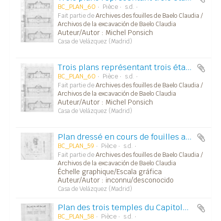
BC_PLAN_60
Pièce
s.d.
Fait partie de
Archives des fouilles de Baelo Claudia /
Archivos de la excavación de Baelo Claudia
Auteur/Autor : Michel Ponsich
Casa de Velázquez (Madrid)
Trois plans représentant trois états successifs de la partie nord de la place du forum (fig. 3, 4, 5).
BC_PLAN_60
Pièce
s.d.
Fait partie de
Archives des fouilles de Baelo Claudia /
Archivos de la excavación de Baelo Claudia
Auteur/Autor : Michel Ponsich
Casa de Velázquez (Madrid)
Plan dressé en cours de fouilles avec indication des matériaux trouvés.
BC_PLAN_59
Pièce
s.d.
Fait partie de
Archives des fouilles de Baelo Claudia /
Archivos de la excavación de Baelo Claudia
Échelle graphique/Escala gráfica
Auteur/Autor : inconnu/desconocido
Casa de Velázquez (Madrid)
Plan des trois temples du Capitole et de la partie Nord du forum (autel et tribune) avec représentation des axes les uns part rapport aux autres.
BC_PLAN_58
Pièce
s.d.