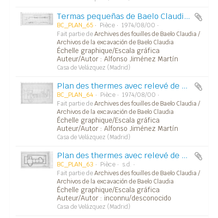
Termas pequeñas de Baelo Claudia.Corte longitudinal, corte del calidarium, corte del frigidarium (N°archivo 052).
BC_PLAN_65
Pièce
1974/08/00
Fait partie de
Archives des fouilles de Baelo Claudia /
Archivos de la excavación de Baelo Claudia
Échelle graphique/Escala gráfica
Auteur/Autor : Alfonso Jiménez Martín
Casa de Velázquez (Madrid)
Plan des thermes avec relevé de détails des structures d'hypocaustes (N° archivo 052).
BC_PLAN_64
Pièce
1974/08/00
Fait partie de
Archives des fouilles de Baelo Claudia /
Archivos de la excavación de Baelo Claudia
Échelle graphique/Escala gráfica
Auteur/Autor : Alfonso Jiménez Martín
Casa de Velázquez (Madrid)
Plan des thermes avec relevé de détails des murs.
BC_PLAN_63
Pièce
s.d.
Fait partie de
Archives des fouilles de Baelo Claudia /
Archivos de la excavación de Baelo Claudia
Échelle graphique/Escala gráfica
Auteur/Autor : inconnu/desconocido
Casa de Velázquez (Madrid)