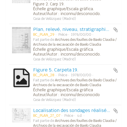
Figure 2. Carp 19.
Échelle graphique/Escala gráfica.
Auteur/Autor : inconnu/desconocido.
Casa de Velázquez (Madrid)
Plan, relevé, niveau, stratigraphie.../Plano, alzado, planta, estratigrafía...
BC_PLAN_29
Pièce
1976/00/00
Fait partie de
Archives des fouilles de Baelo Claudia /
Archivos de la excavación de Baelo Claudia
Échelle graphique/Escala gráfica.
Auteur/Autor : inconnu/desconocido.
Casa de Velázquez (Madrid)
Figure 5. Carpeta 19.
BC_PLAN_28
Pièce
1978/00/00
Fait partie de
Archives des fouilles de Baelo Claudia /
Archivos de la excavación de Baelo Claudia
Échelle graphique/Escala gráfica
Auteur/Autor : inconnu/desconocido
Casa de Velázquez (Madrid)
Localisation des sondages réalisés dans la zone des temples du capitole.
BC_PLAN_27_07
Pièce
s.d.
Fait partie de
Archives des fouilles de Baelo Claudia /
Archivos de la excavación de Baelo Claudia