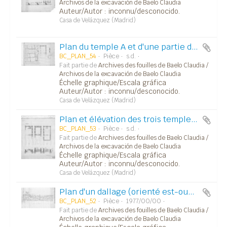
Archivos de la excavación de Baelo Claudia
Auteur/Autor : inconnu/desconocido.
Casa de Velázquez (Madrid)
Plan du temple A et d'une partie du bâtiment Ouest.
BC_PLAN_54
Pièce
s.d.
Fait partie de
Archives des fouilles de Baelo Claudia /
Archivos de la excavación de Baelo Claudia
Échelle graphique/Escala gráfica
Auteur/Autor : inconnu/desconocido.
Casa de Velázquez (Madrid)
Plan et élévation des trois temples du capitole.
BC_PLAN_53
Pièce
s.d.
Fait partie de
Archives des fouilles de Baelo Claudia /
Archivos de la excavación de Baelo Claudia
Échelle graphique/Escala gráfica
Auteur/Autor : inconnu/desconocido.
Casa de Velázquez (Madrid)
Plan d'un dallage (orienté est-ouest) avec localisation de blocs d'architecture (a,b,c,d,e,f,g,h) (fig. 6 desplegable).
BC_PLAN_52
Pièce
1977/00/00
Fait partie de
Archives des fouilles de Baelo Claudia /
Archivos de la excavación de Baelo Claudia