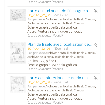
Casa de Velázquez (Madrid)
Carte du sud ouest de l'Espagne avec localisation des villes et oppida au IIIe siècle (fig. 4).
BC_PLAN_22_06
Pièce
s.d.
Fait partie de
Archives des fouilles de Baelo Claudia /
Archivos de la excavación de Baelo Claudia
Échelle graphique/Escala gráfica
Auteur/Autor : inconnu/desconocido.
Casa de Velázquez (Madrid)
Plan de Baelo avec localisation des principaux bâtiments fouillés (figure 6).
BC_PLAN_22_05
Pièce
s.d.
Fait partie de
Archives des fouilles de Baelo Claudia /
Archivos de la excavación de Baelo Claudia
Rouleau 22, pièce E
Échelle graphique/Escala gráfica
Casa de Velázquez (Madrid)
Carte de l'hinterland de Baelo Claudia à la période romaine.
BC_PLAN_22_04
Pièce
s.d.
Fait partie de
Archives des fouilles de Baelo Claudia /
Archivos de la excavación de Baelo Claudia
Échelle graphique/Escala gráfica
Auteur/Autor : inconnu/desconocido.
Casa de Velázquez (Madrid)