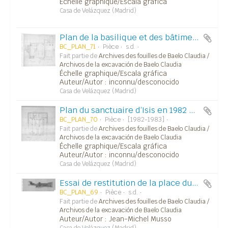
Échelle graphique/Escala gráfica
Casa de Velázquez (Madrid)
Plan de la basilique et des bâtiments alentour. Le numéro de dossier est tronqué.
BC_PLAN_71
Pièce
s.d.
Fait partie de
Archives des fouilles de Baelo Claudia /
Archivos de la excavación de Baelo Claudia
Échelle graphique/Escala gráfica
Auteur/Autor : inconnu/desconocido
Casa de Velázquez (Madrid)
Plan du sanctuaire d’Isis en 1982 ou 1983.
BC_PLAN_70
Pièce
[1982-1983]
Fait partie de
Archives des fouilles de Baelo Claudia /
Archivos de la excavación de Baelo Claudia
Échelle graphique/Escala gráfica
Auteur/Autor : inconnu/desconocido
Casa de Velázquez (Madrid)
Essai de restitution de la place du forum, avec vue sur le macellum et les trois temples du capitole.
BC_PLAN_69
Pièce
s.d.
Fait partie de
Archives des fouilles de Baelo Claudia /
Archivos de la excavación de Baelo Claudia
Auteur/Autor : Jean-Michel Musso
Casa de Velázquez (Madrid)