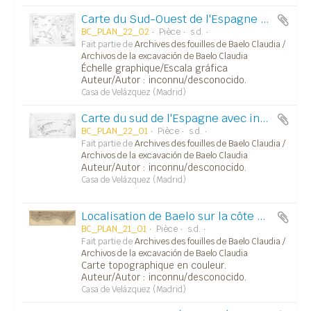
Carte du Sud-Ouest de l'Espagne avec localisation des établissements et villes romaines ainsi que leurs noms modernes.
BC_PLAN_22_02
Pièce
s.d.
Fait partie de
Archives des fouilles de Baelo Claudia /
Archivos de la excavación de Baelo Claudia
Échelle graphique/Escala gráfica
Auteur/Autor : inconnu/desconocido.
Casa de Velázquez (Madrid)
Carte du sud de l'Espagne avec indication des peuples et villes des VIe - Ve siècles avant JC.
BC_PLAN_22_01
Pièce
s.d.
Fait partie de
Archives des fouilles de Baelo Claudia /
Archivos de la excavación de Baelo Claudia
Auteur/Autor : inconnu/desconocido.
Casa de Velázquez (Madrid)
Localisation de Baelo sur la côte Atlantique.
BC_PLAN_21_01
Pièce
s.d.
Fait partie de
Archives des fouilles de Baelo Claudia /
Archivos de la excavación de Baelo Claudia
Carte topographique en couleur.
Auteur/Autor : inconnu/desconocido.
Casa de Velázquez (Madrid)