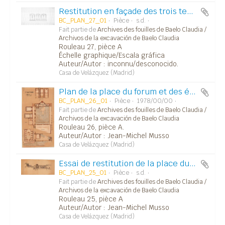
Restitution en façade des trois temples du Capitole.
BC_PLAN_27_01
Pièce
s.d.
Fait partie de
Archives des fouilles de Baelo Claudia /
Archivos de la excavación de Baelo Claudia
Rouleau 27, pièce A
Échelle graphique/Escala gráfica
Auteur/Autor : inconnu/desconocido.
Casa de Velázquez (Madrid)
Plan de la place du forum et des édifices attenants.
BC_PLAN_26_01
Pièce
1978/00/00
Fait partie de
Archives des fouilles de Baelo Claudia /
Archivos de la excavación de Baelo Claudia
Rouleau 26, pièce A.
Auteur/Autor : Jean-Michel Musso
Casa de Velázquez (Madrid)
Essai de restitution de la place du forum, avec vue sur le macellum et les trois temples du capitole.
BC_PLAN_25_01
Pièce
s.d.
Fait partie de
Archives des fouilles de Baelo Claudia /
Archivos de la excavación de Baelo Claudia
Rouleau 25, pièce A
Auteur/Autor : Jean-Michel Musso
Casa de Velázquez (Madrid)