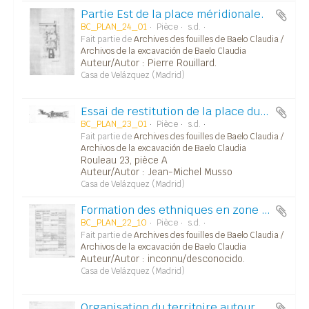
Partie Est de la place méridionale.
BC_PLAN_24_01
Pièce
s.d.
Fait partie de
Archives des fouilles de Baelo Claudia /
Archivos de la excavación de Baelo Claudia
Auteur/Autor : Pierre Rouillard.
Casa de Velázquez (Madrid)
Essai de restitution de la place du forum, avec vue sur le macellum et les trois temples du capitole.
BC_PLAN_23_01
Pièce
s.d.
Fait partie de
Archives des fouilles de Baelo Claudia /
Archivos de la excavación de Baelo Claudia
Rouleau 23, pièce A
Auteur/Autor : Jean-Michel Musso
Casa de Velázquez (Madrid)
Formation des ethniques en zone ibère (fig. 5).
BC_PLAN_22_10
Pièce
s.d.
Fait partie de
Archives des fouilles de Baelo Claudia /
Archivos de la excavación de Baelo Claudia
Auteur/Autor : inconnu/desconocido.
Casa de Velázquez (Madrid)
Organisation du territoire autour de San-Antonio-de-Calaceite aux VIe-Ve siècles avant JC (fig.6).