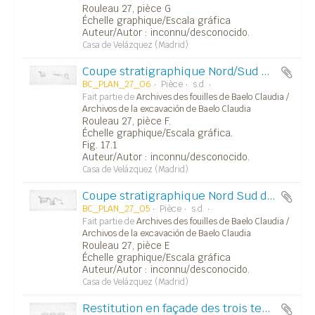
Rouleau 27, pièce G
Échelle graphique/Escala gráfica
Auteur/Autor : inconnu/desconocido.
Casa de Velázquez (Madrid)
Coupe stratigraphique Nord/Sud de l'esplanade des temples (Temple A). S 19 et S 16.
BC_PLAN_27_06
Pièce
s.d.
Fait partie de
Archives des fouilles de Baelo Claudia /
Archivos de la excavación de Baelo Claudia
Rouleau 27, pièce F.
Échelle graphique/Escala gráfica.
Fig. 17.1
Auteur/Autor : inconnu/desconocido.
Casa de Velázquez (Madrid)
Coupe stratigraphique Nord Sud du temple B au mur Est-Ouest (S.18 et S.12). Archéo 15 - IV2.
BC_PLAN_27_05
Pièce
s.d.
Fait partie de
Archives des fouilles de Baelo Claudia /
Archivos de la excavación de Baelo Claudia
Rouleau 27, pièce E
Échelle graphique/Escala gráfica
Auteur/Autor : inconnu/desconocido.
Casa de Velázquez (Madrid)
Restitution en façade des trois temples du Capitole (fig. 57.1)