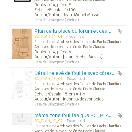
Rouleau 14, pièce B.
Echelle/Escala : 1/100
Auteur/Autor : Jean-Michel Musso
Casa de Velázquez (Madrid)
Plan de la place du forum et des trois temples.
BC_PLAN_14_01
Pièce
s.d.
Fait partie de
Archives des fouilles de Baelo Claudia /
Archivos de la excavación de Baelo Claudia
Rouleau 14, pièce A
Auteur/Autor : [Jean-Michel Musso]
Casa de Velázquez (Madrid)
Détail relevé de fouille avec côtes et détails matériaux de construction.
BC_PLAN_13_03
Pièce
s.d.
Fait partie de
Archives des fouilles de Baelo Claudia /
Archivos de la excavación de Baelo Claudia
Échelle/Escala : 5 cm = 1 m
Auteur/Autor : inconnu/desconocido
Casa de Velázquez (Madrid)
Même zone fouillée que BC_PLAN_12_01 et BC_PLAN_13_02. Avec points topo.
BC_PLAN_13_02
Pièce
s.d.
Fait partie de
Archives des fouilles de Baelo Claudia /
Archivos de la excavación de Baelo Claudia