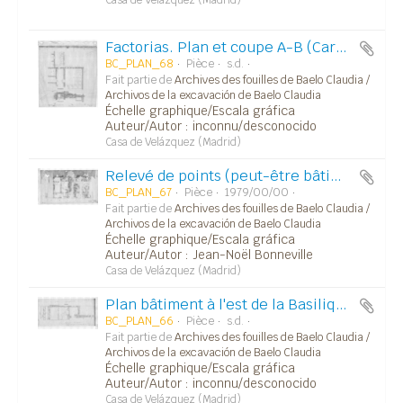
Factorias. Plan et coupe A-B (Carp. 3).
BC_PLAN_68
Pièce
s.d.
Fait partie de
Archives des fouilles de Baelo Claudia /
Archivos de la excavación de Baelo Claudia
Échelle graphique/Escala gráfica
Auteur/Autor : inconnu/desconocido
Casa de Velázquez (Madrid)
Relevé de points (peut-être bâtiment à l'ouest du Macellum sur le Decumanus Maximus).
BC_PLAN_67
Pièce
1979/00/00
Fait partie de
Archives des fouilles de Baelo Claudia /
Archivos de la excavación de Baelo Claudia
Échelle graphique/Escala gráfica
Auteur/Autor : Jean-Noël Bonneville
Casa de Velázquez (Madrid)
Plan bâtiment à l'est de la Basilique (Grande domus ?). Carpeta 21.
BC_PLAN_66
Pièce
s.d.
Fait partie de
Archives des fouilles de Baelo Claudia /
Archivos de la excavación de Baelo Claudia
Échelle graphique/Escala gráfica
Auteur/Autor : inconnu/desconocido
Casa de Velázquez (Madrid)