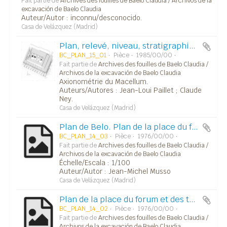
Fait partie de
Archives des fouilles de Baelo Claudia / Archivos de la
excavación de Baelo Claudia
Auteur/Autor : inconnu/desconocido.
Casa de Velázquez (Madrid)
Plan, relevé, niveau, stratigraphie.../Plano, alzado, planta, estratigrafía...
BC_PLAN_15_01
Pièce
1985/00/00
Fait partie de
Archives des fouilles de Baelo Claudia /
Archivos de la excavación de Baelo Claudia
Axionométrie du Macellum.
Auteurs/Autores : Jean-Loui Paillet ; Claude
Ney.
Casa de Velázquez (Madrid)
Plan de Belo. Plan de la place du forum et des trois temples.
BC_PLAN_14_03
Pièce
1976/00/00
Fait partie de
Archives des fouilles de Baelo Claudia /
Archivos de la excavación de Baelo Claudia
Échelle/Escala : 1/100
Auteur/Autor : Jean-Michel Musso
Casa de Velázquez (Madrid)
Plan de la place du forum et des trois temples.
BC_PLAN_14_02
Pièce
1976/00/00
Fait partie de
Archives des fouilles de Baelo Claudia /
Archivos de la excavación de Baelo Claudia