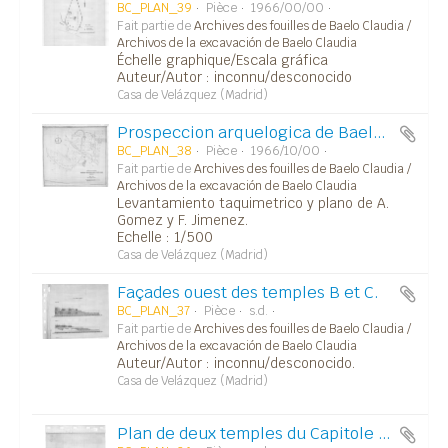
BC_PLAN_39
Pièce
1966/00/00
Fait partie de
Archives des fouilles de Baelo Claudia /
Archivos de la excavación de Baelo Claudia
Échelle graphique/Escala gráfica
Auteur/Autor : inconnu/desconocido
Casa de Velázquez (Madrid)
Prospeccion arquelogica de Baelo (Tarifa - Cadiz).
BC_PLAN_38
Pièce
1966/10/00
Fait partie de
Archives des fouilles de Baelo Claudia /
Archivos de la excavación de Baelo Claudia
Levantamiento taquimetrico y plano de A.
Gomez y F. Jimenez.
Echelle : 1/500
Casa de Velázquez (Madrid)
Façades ouest des temples B et C.
BC_PLAN_37
Pièce
s.d.
Fait partie de
Archives des fouilles de Baelo Claudia /
Archivos de la excavación de Baelo Claudia
Auteur/Autor : inconnu/desconocido.
Casa de Velázquez (Madrid)
Plan de deux temples du Capitole non identifiés.