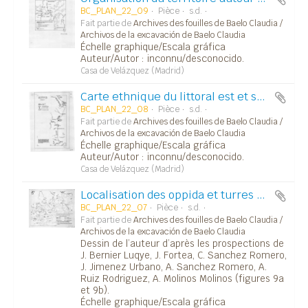
BC_PLAN_22_09
Pièce
s.d.
Fait partie de
Archives des fouilles de Baelo Claudia /
Archivos de la excavación de Baelo Claudia
Échelle graphique/Escala gráfica
Auteur/Autor : inconnu/desconocido.
Casa de Velázquez (Madrid)
Carte ethnique du littoral est et sud (VIe-Ve avant JC) (fig.1).
BC_PLAN_22_08
Pièce
s.d.
Fait partie de
Archives des fouilles de Baelo Claudia /
Archivos de la excavación de Baelo Claudia
Échelle graphique/Escala gráfica
Auteur/Autor : inconnu/desconocido.
Casa de Velázquez (Madrid)
Localisation des oppida et turres à la limite entre Turdules et Bastétans à l'époque préromaine (fig.9a, 9b)
BC_PLAN_22_07
Pièce
s.d.
Fait partie de
Archives des fouilles de Baelo Claudia /
Archivos de la excavación de Baelo Claudia
Dessin de l’auteur d’après les prospections de
J. Bernier Luqye, J. Fortea, C. Sanchez Romero,
J. Jimenez Urbano, A. Sanchez Romero, A.
Ruiz Rodriguez, A. Molinos Molinos (figures 9a
et 9b).
Échelle graphique/Escala gráfica