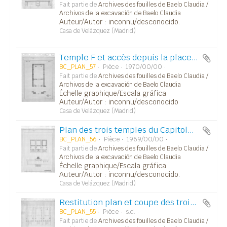
Fait partie de
Archives des fouilles de Baelo Claudia /
Archivos de la excavación de Baelo Claudia
Auteur/Autor : inconnu/desconocido.
Casa de Velázquez (Madrid)
Temple F et accès depuis la place du forum.
BC_PLAN_57
Pièce
1970/00/00
Fait partie de
Archives des fouilles de Baelo Claudia /
Archivos de la excavación de Baelo Claudia
Échelle graphique/Escala gráfica
Auteur/Autor : inconnu/desconocido
Casa de Velázquez (Madrid)
Plan des trois temples du Capitole et de la partie Nord du forum (autel et fontaine).
BC_PLAN_56
Pièce
1969/00/00
Fait partie de
Archives des fouilles de Baelo Claudia /
Archivos de la excavación de Baelo Claudia
Échelle graphique/Escala gráfica
Auteur/Autor : inconnu/desconocido.
Casa de Velázquez (Madrid)
Restitution plan et coupe des trois temples du Capitole.
BC_PLAN_55
Pièce
s.d.
Fait partie de
Archives des fouilles de Baelo Claudia /