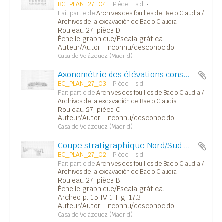
BC_PLAN_27_04
Pièce
s.d.
Fait partie de
Archives des fouilles de Baelo Claudia /
Archivos de la excavación de Baelo Claudia
Rouleau 27, pièce D
Échelle graphique/Escala gráfica
Auteur/Autor : inconnu/desconocido.
Casa de Velázquez (Madrid)
Axonométrie des élévations conservées des trois temples (fig. 25.1).
BC_PLAN_27_03
Pièce
s.d.
Fait partie de
Archives des fouilles de Baelo Claudia /
Archivos de la excavación de Baelo Claudia
Rouleau 27, pièce C
Auteur/Autor : inconnu/desconocido.
Casa de Velázquez (Madrid)
Coupe stratigraphique Nord/Sud de l'esplanade des temples (Temple C). S 17 et S 10.
BC_PLAN_27_02
Pièce
s.d.
Fait partie de
Archives des fouilles de Baelo Claudia /
Archivos de la excavación de Baelo Claudia
Rouleau 27, pièce B.
Échelle graphique/Escala gráfica.
Archeo p. 15 IV 1. Fig. 17.3
Auteur/Autor : inconnu/desconocido.
Casa de Velázquez (Madrid)