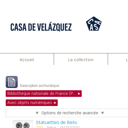
Aperçu avant impression
Fermer
Accueil
La collection
Affichage de 1 résultats
Description archivistique
Bibliothèque nationale de France (Paris)
Avec objets numériques
Options de recherche avancée
Statuettes de Belo.
2757
Pièce
1973/00/00