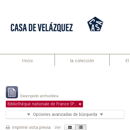
Inicio
la colección
El
Filtros
Mostrando 1 resultados
Descripción archivística
Bibliothèque nationale de France (Paris)
Opciones avanzadas de búsqueda
Imprimir vista previa
Ver :