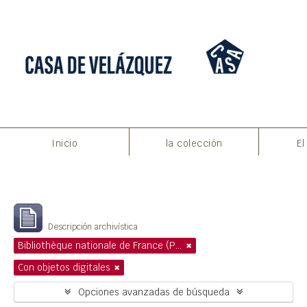
Inicio
la colección
El
Filtros
Mostrando 1 resultados
Descripción archivística
Bibliothèque nationale de France (Paris)
Con objetos digitales
Opciones avanzadas de búsqueda