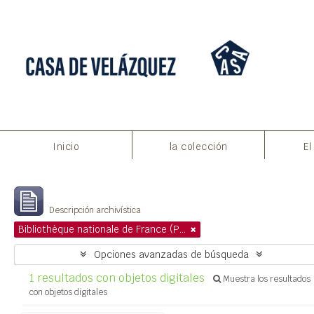
Imprimir vista previa
Cerrar
Inicio
la colección
El
Mostrando 1 resultados
Descripción archivística
Bibliothèque nationale de France (Paris)
Opciones avanzadas de búsqueda
1 resultados con objetos digitales
Muestra los resultados
con objetos digitales